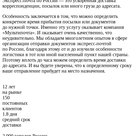
Экспресс-почта по России — это ускоренная доставка
корреспонденции, посылок или иного груза до адресата.
Особенность заключается в том, что можно определить
конкретное время прибытия посылки или документов
до нужной точки. Именно эту услугу оказывает компания
«Мультипочта». И оказывает очень качественно, что
неудивительно. Мы обладаем многолетним опытом в сфере
организации отправки документов экспресс-почтой
по России, благодаря этому от и до изучили особенности
логистики в тот или иной населенный пункт нашей страны.
Поэтому вплоть до часа можем определить время доставки
до адресата. И вы будете уверены, что к определенному сроку
ваше отправление прибудет на место назначения.
12
лет
на рынке
150
постоянных
клиентов
1.8
дня
средний срок
доставки
2 000 городов России