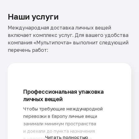
Египет
США
Израиль
Таджикистан
Наши услуги
Индия
Тайвань
Международная доставка личных вещей
Иордания
Таиланд
включает комплекс услуг. Для вашего удобства
Иран
Туркменистан
компания «Мультипочта» выполнит следующий
перечень работ:
Ирландия
Турция
Испания
Узбекистан
Италия
Финляндия
Казахстан
Франция
Профессиональная упаковка
Канада
Хорватия
личных вещей
Кипр
Черногория
Чтобы требующие международной
Китай
Чехия
перевозки в Европу личные вещи
Корея
Швейцария
занимали минимум пространства
и доехали до пункта назначения
Кувейт
Швеция
Читать полностью
в целости, важно их правильно