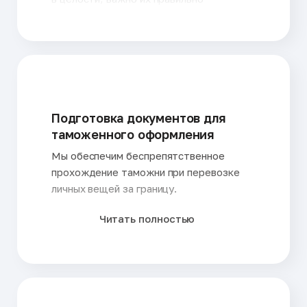
Кыргызстан
Шри-Ланка
упаковать. Именно этим займутся наши
Латвия
Эстония
специалисты.
Литва
Япония
Лихтенштейн
Подготовка документов для
таможенного оформления
Мы обеспечим беспрепятственное
прохождение таможни при перевозке
личных вещей за границу.
Читать полностью