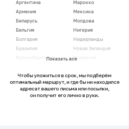
Аргентина
Марокко
Армения
Мексика
Беларусь
Молдова
Бельгия
Нигерия
Болгария
Нидерланды
Бразилия
Новая Зеландия
Великобритания
Норвегия
Показать все
Венгрия
ОАЭ
Чтобы уложиться в срок, мы подберём
Вьетнам
Польша
оптимальный маршрут, и где бы ни находился
Германия
Португалия
адресат вашего письма или посылки,
Гонконг
Румыния
он получит его лично в руки.
Греция
Сербия
Грузия
Сингапур
Дания
Словакия